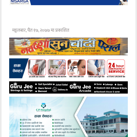
मङ्गलबार, चैत १७, २०७७ मा प्रकाशित