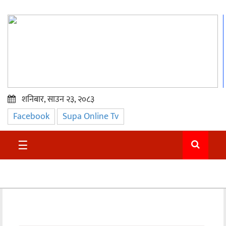
शनिबार, साउन २३, २०८३
Facebook
Supa Online Tv
प्रमुख
समाचार
☰
सुदुर
राजनीति
समाचार
अन्तराष्ट्रिय