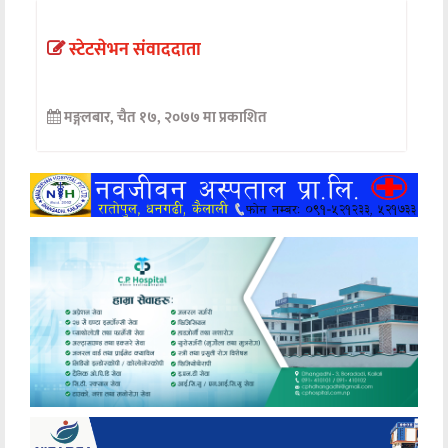
अन्तर्वार्ता
स्टेटसेभन संवाददाता
अर्थ
मङ्गलबार, चैत १७, २०७७ मा प्रकाशित
खेलकुद
मनोरञ्जन
अन्य