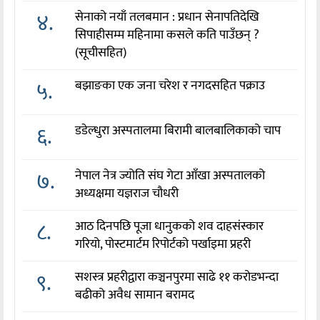
४.
सेनाको नयाँ तलबमान : प्रधान सेनापतिदेखि
सिपाहीसम्म महिनामा कसले कति पाउँछन् ?
(सूचीसहित)
५.
बझाङका एक जना चरेश र नगदसहित पक्राउ
६.
डडेल्धुरा अस्पतालमा बिरामी बालबालिकाको चाप
७.
नेपाल नेत्र ज्योति संघ गेटा आँखा अस्पतालको
अध्यक्षमा यज्ञराज चौधरी
८.
आठ दिनपछि पूजा धानुकको शव दाहसंस्कार
गरियो, पोस्टमार्टम रिपोर्टको पर्खाइमा प्रहरी
९.
सशस्त्र प्रहरीद्वारा कञ्चनपुरमा साढे ११ करोडभन्दा
बढीको अवैध सामान बरामद