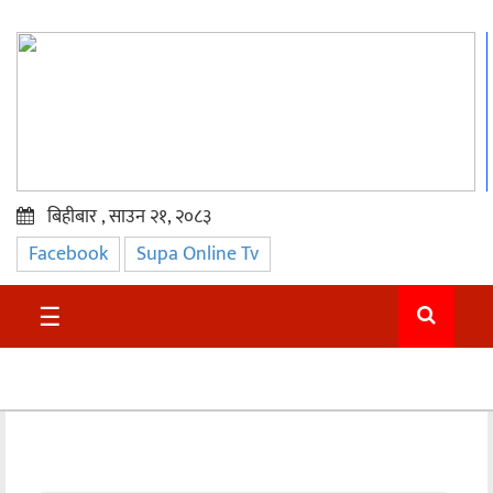
बिहीबार , साउन २१, २०८३
Facebook
Supa Online Tv
प्रमुख
समाचार
☰
सुदुर
राजनीति
समाचार
अन्तराष्ट्रिय