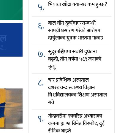
५.
भियाग्रा खाँदा क्यान्सर कम हुन्छ ?
६.
बाल यौन दुर्व्यवहारसम्बन्धी
सामग्री प्रसारण गरेको आरोपमा
दार्चुलाका युवक भारतमा पक्राउ
७.
सुदूरपश्चिममा सवारी दुर्घटना
बढ्दो, तीन वर्षमा ५६९ जनाको
मृत्यु
८.
चार प्रादेशिक अस्पताल
दशरथचन्द स्वास्थ्य विज्ञान
विश्वविद्यालयका शिक्षण अस्पताल
बन्ने
९.
गोदावरीमा फायरिङ अभ्यासका
क्रममा ह्याण्ड ग्रिनेड विस्फोट, दुई
सैनिक घाइते