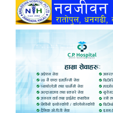
अन्तर्वार्ता
अर्थ
खेलकुद
मनोरञ्जन
अन्य