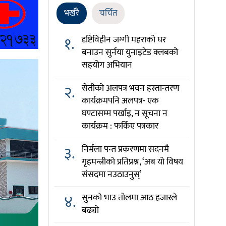
भर्खरै
चर्चित
१.
दृष्टिविहीन जग्गी महराको घर
बनाउन सुर्नया युनाइटेड क्लबको
सहयोग अभियान
२.
सेतीको अलपत्र भवन हस्तान्तरण
कार्यक्रमपनि अलपत्र- एक
घण्टासम्म पर्खाइ, न सूचना न
कार्यक्रम : फर्किए पत्रकार
३.
निर्मला पन्त प्रकरणमा सदनमै
गृहमन्त्रीको प्रतिप्रश्न, ‘अब यो विषय
संसदमा नउठाउनुस्’
४.
सुनको भाउ तोलमा आठ हजारले
बढ्यो