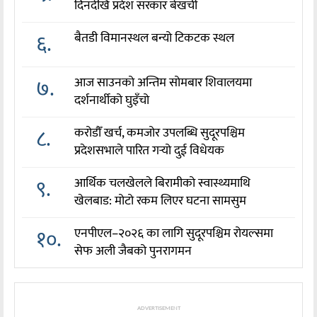
दिनदेखि प्रदेश सरकार बेखर्ची
६.
बैतडी विमानस्थल बन्यो टिकटक स्थल
७.
आज साउनको अन्तिम सोमबार शिवालयमा
दर्शनार्थीको घुइँचो
८.
करोडौँ खर्च, कमजोर उपलब्धि सुदूरपश्चिम
प्रदेशसभाले पारित गर्‍यो दुई विधेयक
९.
आर्थिक चलखेलले बिरामीको स्वास्थ्यमाथि
खेलबाड: मोटो रकम लिएर घटना सामसुम
१०.
एनपीएल–२०२६ का लागि सुदूरपश्चिम रोयल्समा
सेफ अली जैबको पुनरागमन
ADVERTISEMENT