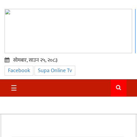
सोमबार, साउन २५, २०८३
Facebook
Supa Online Tv
प्रमुख
समाचार
☰
सुदुर
राजनीति
समाचार
अन्तराष्ट्रिय