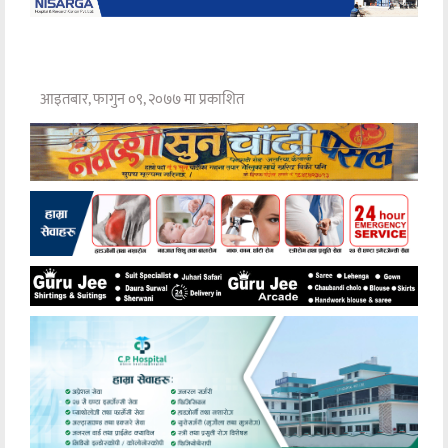
आइतबार, फागुन ०९, २०७७ मा प्रकाशित