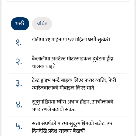
भर्खरै
चर्चित
१.
डोटीमा ११ महिनामा ५२ महिला घरमै सुत्केरी
२.
कैलालीमा अनटेस्ट मोटरसाइकल दुर्घटना हुँदा
चालक घाइते
३.
टेस्ट ड्राइभ भन्दै बाइक लिएर फरार व्यक्ति, फेरी
ग्यारेजवालाको मोबाइल लिएर भागे
४.
सुदुरपश्चिममा ग्याँस अभाव होइन, उपभोक्ताको
भण्डारणले बढायो संकट
५.
सत्ता संघर्षको मारमा सुदूरपश्चिमको बजेट, २५
दिनदेखि प्रदेश सरकार बेखर्ची