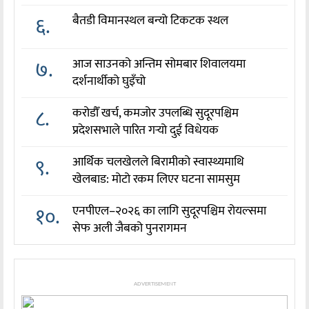
६.
बैतडी विमानस्थल बन्यो टिकटक स्थल
७.
आज साउनको अन्तिम सोमबार शिवालयमा
दर्शनार्थीको घुइँचो
८.
करोडौँ खर्च, कमजोर उपलब्धि सुदूरपश्चिम
प्रदेशसभाले पारित गर्‍यो दुई विधेयक
९.
आर्थिक चलखेलले बिरामीको स्वास्थ्यमाथि
खेलबाड: मोटो रकम लिएर घटना सामसुम
१०.
एनपीएल–२०२६ का लागि सुदूरपश्चिम रोयल्समा
सेफ अली जैबको पुनरागमन
ADVERTISEMENT