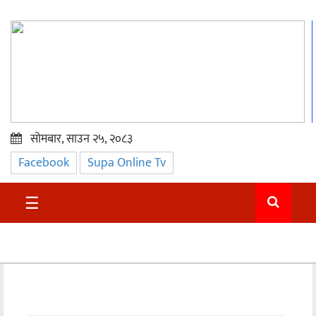
सोमबार, साउन २५, २०८३
Facebook
Supa Online Tv
प्रमुख
समाचार
☰
सुदुर
राजनीति
समाचार
अन्तराष्ट्रिय