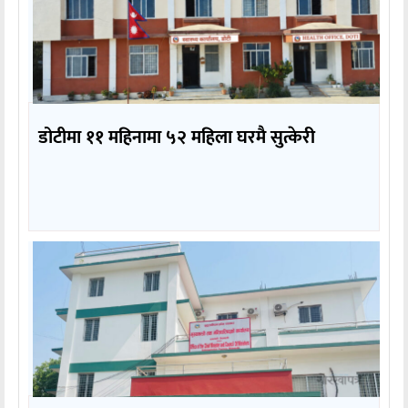
डोटीमा ११ महिनामा ५२ महिला घरमै सुत्केरी