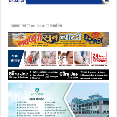
शुक्रबार, फागुन ०७, २०७७ मा प्रकाशित