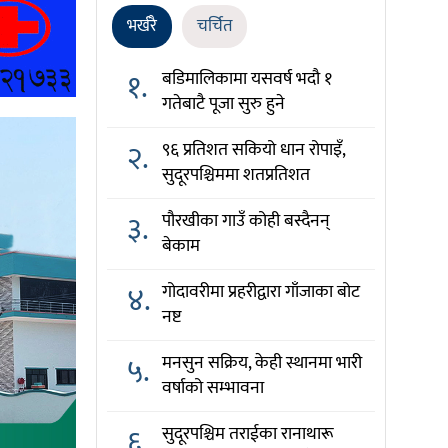
भर्खरै
चर्चित
१.
बडिमालिकामा यसवर्ष भदौ १
गतेबाटै पूजा सुरु हुने
२.
९६ प्रतिशत सकियो धान रोपाइँ,
सुदूरपश्चिममा शतप्रतिशत
३.
पौरखीका गाउँ कोही बस्दैनन्
बेकाम
४.
गोदावरीमा प्रहरीद्वारा गाँजाका बोट
नष्ट
५.
मनसुन सक्रिय, केही स्थानमा भारी
वर्षाको सम्भावना
६.
सुदूरपश्चिम तराईका रानाथारू