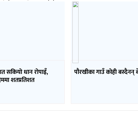
िशत सकियो धान रोपाइँ,
पौरखीका गाउँ कोही बस्दैनन्
चिममा शतप्रतिशत