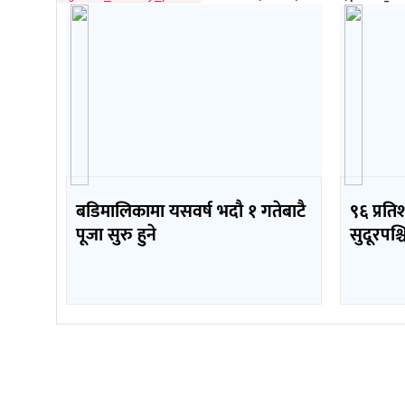
बडिमालिकामा यसवर्ष भदौ १ गतेबाटै
९६ प्रत
पूजा सुरु हुने
सुदूरपश्