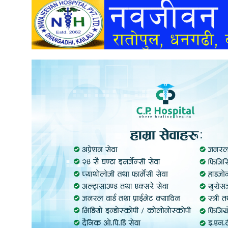
अन्तर्वार्ता
अर्थ
खेलकुद
मनोरञ्जन
अन्य