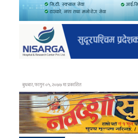
बुधबार, फागुन ०५, २०७७ मा प्रकाशित