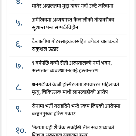
४.
मागेर अदालतमा मुद्दा दायर गर्दा उल्टै जरिवाना
५.
अमेरिकामा अध्ययनरत कैलालीको गोदावरीका
सुशान्त पन्त सम्पर्कविहीन
६.
कैलालीमा मोटरसाइकलसहित बगेका चालकको
सकुशल उद्धार
७.
९ वर्षपछि बन्यो सेती अस्पतालको नयाँ भवन,
अस्पताल व्यवस्थापनलाई हस्तान्तरण
८.
धनगढीको केजी हस्पिटलमा उपचाररत महिलाको
मृत्यु, चिकित्सक माथी लापरवाहीको आरोप
९.
सेनामा भर्ती गराइदिने भन्दै रकम लिएको आरोपमा
कञ्चनपुरका हरिस पक्राउ
१०.
‘गेटामा यही शैत्रिक सत्रदेखि तीन सय शय्याको
शिक्षण अस्पताल सञ्चालन हुन्छ’