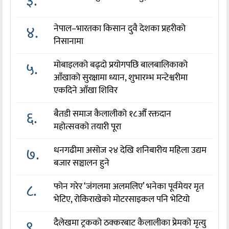
३.
४.
नेपाल–भारतका किसान दुवै देशका प्रहरीको
निसानामा
५.
मोबाइलको बढ्दो प्रयोगपछि बालबालिकाको
आँखाको सुरक्षामा ध्यान, शुभारम्भ मन्टेश्वरीमा
एकदिने आँखा शिविर
६.
बैतडी समाज कैलालीको १८औँ रक्तदान
महोत्सवको तयारी पूरा
७.
धनगढीमा असोज २४ देखि शनिबारीय महिला उद्यम
बजार सञ्चालन हुने
८.
फोन गरेर ‘जंगलमा अलमलिए’ भनेका पूर्वमेयर मृत
भेटिए, रोकिराखेको मोटरसाइकल पनि भेटियो
९.
दैलेखमा ट्रकको ठक्करबाट कैलालीका प्रेमको मृत्यु