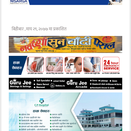
बिहीबार , माघ २९, २०७७ मा प्रकाशित