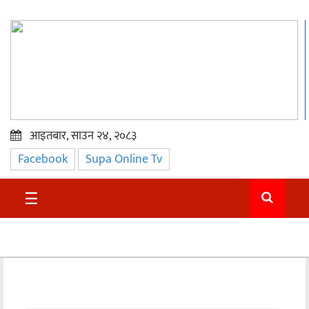
आइतबार, साउन २४, २०८३
Facebook
Supa Online Tv
प्रमुख
समाचार
☰
सुदुर
राजनीति
समाचार
अन्तराष्ट्रिय