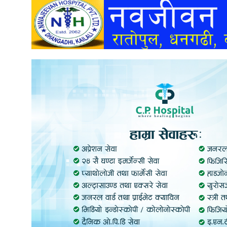
अन्तर्वार्ता
अर्थ
खेलकुद
मनोरञ्जन
अन्य