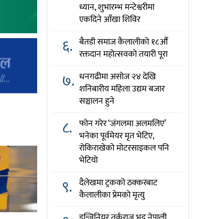
ध्यान, शुभारम्भ मन्टेश्वरीमा
एकदिने आँखा शिविर
६.
बैतडी समाज कैलालीको १८औँ
रक्तदान महोत्सवको तयारी पूरा
७.
धनगढीमा असोज २४ देखि
शनिबारीय महिला उद्यम बजार
सञ्चालन हुने
८.
फोन गरेर ‘जंगलमा अलमलिए’
भनेका पूर्वमेयर मृत भेटिए,
रोकिराखेको मोटरसाइकल पनि
भेटियो
९.
दैलेखमा ट्रकको ठक्करबाट
कैलालीका प्रेमको मृत्यु
इन्जिनियर तर्कराज भट्ट नेपाली