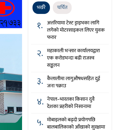
भर्खरै
चर्चित
१.
अत्तरियामा टेस्ट ड्राइभका लागि
लगेको मोटरसाइकल लिएर युवक
फरार
२.
महाकाली भन्सार कार्यालयद्वारा
एक करोडभन्दा बढी राजस्व
सङ्कलन
३.
कैलालीमा लागुऔषधसहित दुई
जना पक्राउ
४.
नेपाल–भारतका किसान दुवै
देशका प्रहरीको निसानामा
५.
मोबाइलको बढ्दो प्रयोगपछि
बालबालिकाको आँखाको सुरक्षामा