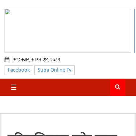
आइतबार, साउन २४, २०८३
Facebook
Supa Online Tv
प्रमुख
समाचार
☰
सुदुर
राजनीति
समाचार
अन्तराष्ट्रिय