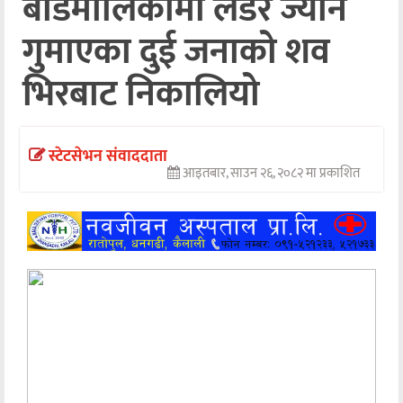
बडिमालिकामा लडेर ज्यान
अन्तर्वार्ता
गुमाएका दुई जनाको शव
अर्थ
भिरबाट निकालियो
खेलकुद
मनोरञ्जन
स्टेटसेभन संवाददाता
आइतबार, साउन २६, २०८२ मा प्रकाशित
अन्य