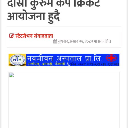
दोस्रो कुरुमे कप क्रिकेट
अन्तर्वार्ता
आयोजना हुदै
अर्थ
खेलकुद
स्टेटसेभन संवाददाता
बुधबार, असार २५, २०८२ मा प्रकाशित
मनोरञ्जन
अन्य