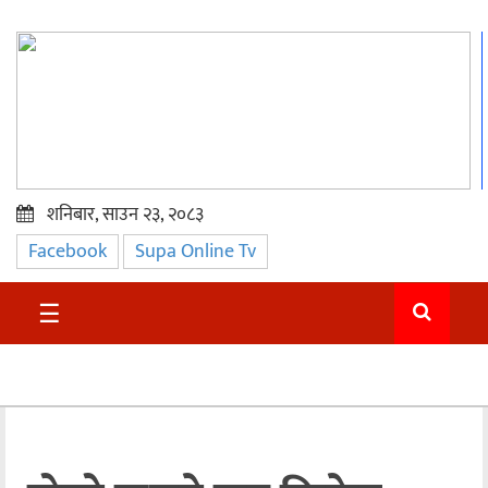
शनिबार, साउन २३, २०८३
Facebook
Supa Online Tv
प्रमुख
समाचार
☰
सुदुर
राजनीति
समाचार
अन्तराष्ट्रिय