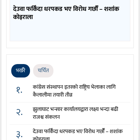
देउवा फर्किँदा धरपकड भए विरोध गर्छौँं – शशांक
कोइराला
भर्खरै
चर्चित
१.
कांग्रेस संस्थापन इतरको राष्ट्रिय भेलाका लागि
कैलालीमा तयारी तीव्र
२.
झुलाघाट भन्सार कार्यालयद्वारा लक्ष्य भन्दा बढी
राजश्व संकलन
३.
देउवा फर्किँदा धरपकड भए विरोध गर्छौँं – शशांक
कोइराला