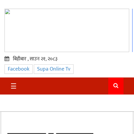
बिहीबार , साउन २१, २०८३
Facebook
Supa Online Tv
प्रमुख
समाचार
☰
सुदुर
राजनीति
समाचार
अन्तराष्ट्रिय