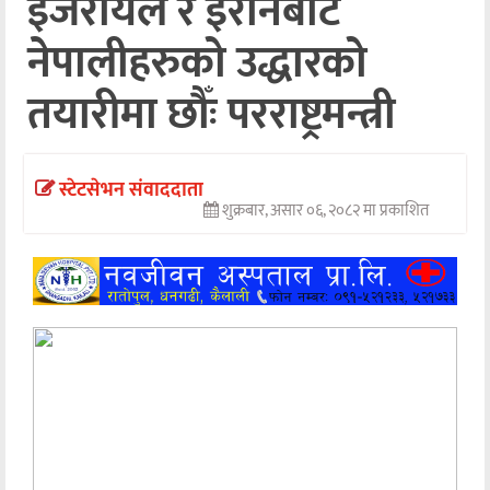
इजरायल र इरानबाट
अन्तर्वार्ता
नेपालीहरुको उद्धारको
अर्थ
तयारीमा छौँः परराष्ट्रमन्त्री
खेलकुद
मनोरञ्जन
स्टेटसेभन संवाददाता
शुक्रबार, असार ०६, २०८२ मा प्रकाशित
अन्य