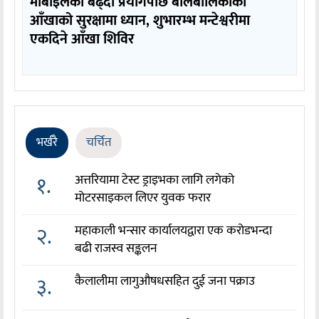
मोबाइलको बढ्दो प्रयोगपछि बालबालिकाको
आँखाको सुरक्षामा ध्यान, शुभारम्भ मन्टेश्वरीमा
एकदिने आँखा शिविर
भर्खरै
चर्चित
१.
अत्तरियामा टेस्ट ड्राइभका लागि लगेको
मोटरसाइकल लिएर युवक फरार
२.
महाकाली भन्सार कार्यालयद्वारा एक करोडभन्दा
बढी राजस्व सङ्कलन
३.
कैलालीमा लागुऔषधसहित दुई जना पक्राउ