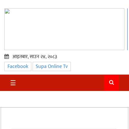
आइतबार, साउन २४, २०८३
Facebook
Supa Online Tv
प्रमुख
समाचार
☰
सुदुर
राजनीति
समाचार
अन्तराष्ट्रिय