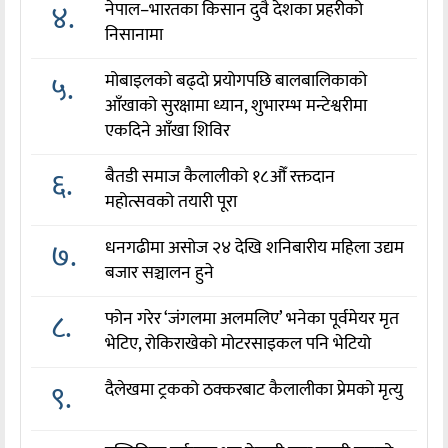
४.
नेपाल–भारतका किसान दुवै देशका प्रहरीको
निसानामा
५.
मोबाइलको बढ्दो प्रयोगपछि बालबालिकाको
आँखाको सुरक्षामा ध्यान, शुभारम्भ मन्टेश्वरीमा
एकदिने आँखा शिविर
६.
बैतडी समाज कैलालीको १८औँ रक्तदान
महोत्सवको तयारी पूरा
७.
धनगढीमा असोज २४ देखि शनिबारीय महिला उद्यम
बजार सञ्चालन हुने
८.
फोन गरेर ‘जंगलमा अलमलिए’ भनेका पूर्वमेयर मृत
भेटिए, रोकिराखेको मोटरसाइकल पनि भेटियो
९.
दैलेखमा ट्रकको ठक्करबाट कैलालीका प्रेमको मृत्यु