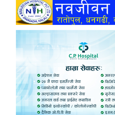
अन्तर्वार्ता
अर्थ
खेलकुद
मनोरञ्जन
अन्य