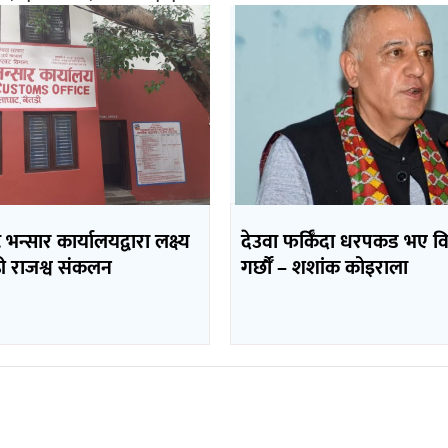
भन्सार कार्यालयद्वारा लक्ष्य
देउवा फर्किँदा धरपकड भए व
ढी राजश्व संकलन
गर्छौँं – शशांक कोइराला