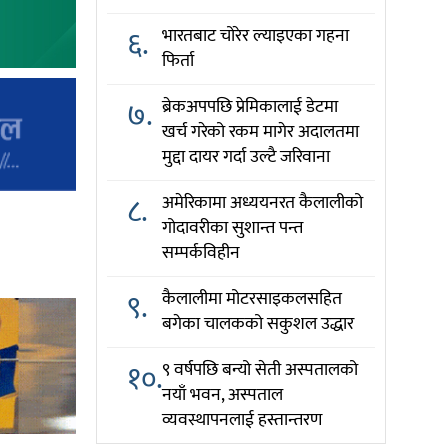
६.
भारतबाट चोरेर ल्याइएका गहना
फिर्ता
७.
ब्रेकअपपछि प्रेमिकालाई डेटमा
खर्च गरेको रकम मागेर अदालतमा
मुद्दा दायर गर्दा उल्टै जरिवाना
८.
अमेरिकामा अध्ययनरत कैलालीको
गोदावरीका सुशान्त पन्त
सम्पर्कविहीन
९.
कैलालीमा मोटरसाइकलसहित
बगेका चालकको सकुशल उद्धार
१०.
९ वर्षपछि बन्यो सेती अस्पतालको
नयाँ भवन, अस्पताल
व्यवस्थापनलाई हस्तान्तरण