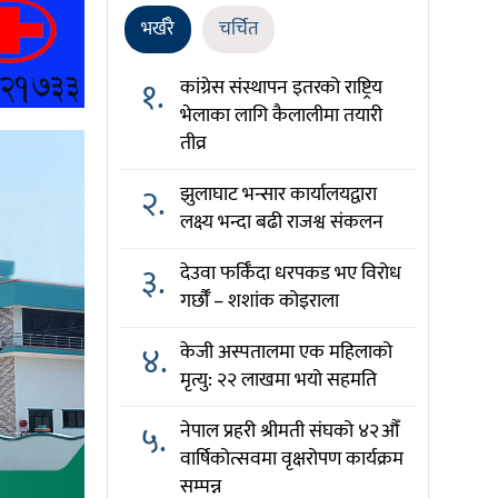
भर्खरै
चर्चित
१.
कांग्रेस संस्थापन इतरको राष्ट्रिय
भेलाका लागि कैलालीमा तयारी
तीव्र
२.
झुलाघाट भन्सार कार्यालयद्वारा
लक्ष्य भन्दा बढी राजश्व संकलन
३.
देउवा फर्किँदा धरपकड भए विरोध
गर्छौँं – शशांक कोइराला
४.
केजी अस्पतालमा एक महिलाको
मृत्यु: २२ लाखमा भयो सहमति
५.
नेपाल प्रहरी श्रीमती संघको ४२औँ
वार्षिकोत्सवमा वृक्षरोपण कार्यक्रम
सम्पन्न