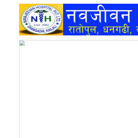
अन्तर्वार्ता
अर्थ
खेलकुद
मनोरञ्जन
अन्य