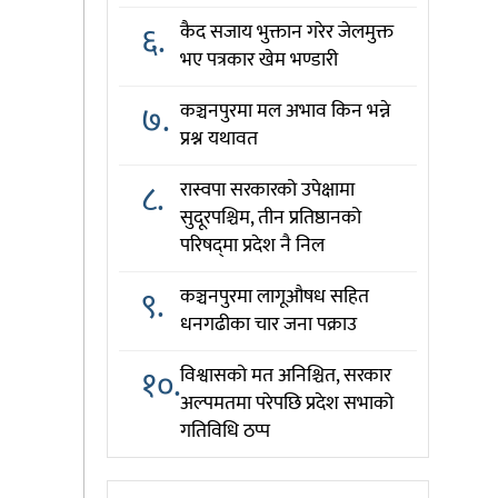
६.
कैद सजाय भुक्तान गरेर जेलमुक्त
भए पत्रकार खेम भण्डारी
७.
कञ्चनपुरमा मल अभाव किन भन्ने
प्रश्न यथावत
८.
रास्वपा सरकारको उपेक्षामा
सुदूरपश्चिम, तीन प्रतिष्ठानको
परिषद्‌मा प्रदेश नै निल
९.
कञ्चनपुरमा लागूऔषध सहित
धनगढीका चार जना पक्राउ
१०.
विश्वासको मत अनिश्चित, सरकार
अल्पमतमा परेपछि प्रदेश सभाको
गतिविधि ठप्प