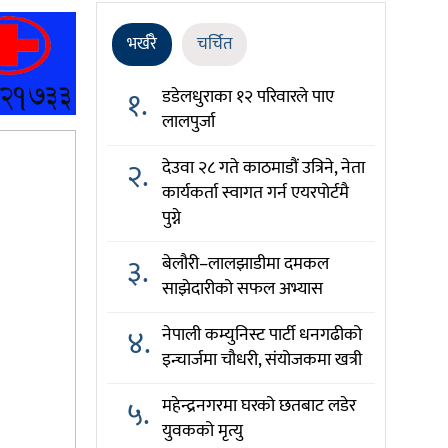
भर्खरै
चर्चित
१.
डडेलधुराका १२ परिवारले पाए
लालपुर्जा
२.
देउवा २८ गते काठमाडौं उत्रिने, नेता
कार्यकर्ता स्वागत गर्न एयरपोर्टमै
पुग्ने
३.
बेलौरी–लालझाडीमा दमकल
साझेदारीको सफल अभ्यास
४.
नेपाली कम्युनिस्ट पार्टी धनगढीको
इन्चार्जमा चौधरी, संयोजकमा खत्री
५.
महेन्द्रनगरमा घरको छतबाट लडेर
युवकको मृत्यु