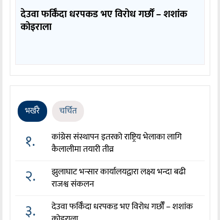
देउवा फर्किँदा धरपकड भए विरोध गर्छौँं – शशांक
कोइराला
भर्खरै
चर्चित
१.
कांग्रेस संस्थापन इतरको राष्ट्रिय भेलाका लागि
कैलालीमा तयारी तीव्र
२.
झुलाघाट भन्सार कार्यालयद्वारा लक्ष्य भन्दा बढी
राजश्व संकलन
३.
देउवा फर्किँदा धरपकड भए विरोध गर्छौँं – शशांक
कोइराला