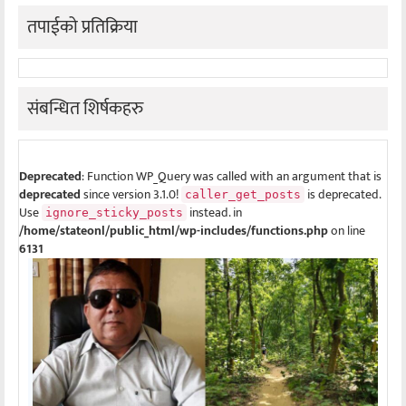
तपाईको प्रतिक्रिया
संबन्धित शिर्षकहरु
Deprecated
: Function WP_Query was called with an argument that is
deprecated
since version 3.1.0!
is deprecated.
caller_get_posts
Use
instead. in
ignore_sticky_posts
/home/stateonl/public_html/wp-includes/functions.php
on line
6131