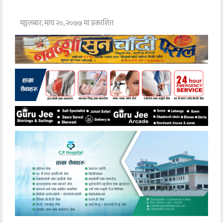
मङ्गलबार, माघ २०, २०७७ मा प्रकाशित