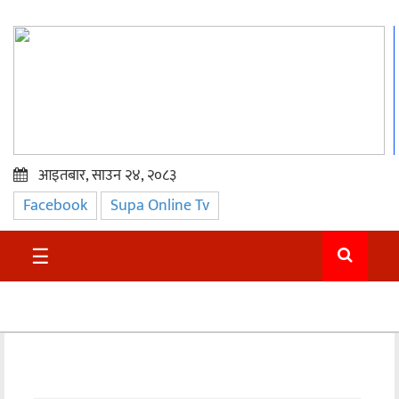
आइतबार, साउन २४, २०८३
Facebook
Supa Online Tv
प्रमुख
समाचार
☰
सुदुर
राजनीति
समाचार
अन्तराष्ट्रिय