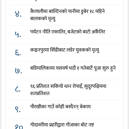
४.
कैलालीमा बाल्टिनको पानीमा डुबेर १८ महिने
बालकको मृत्यु
५.
पर्यटन नीति एकातिर, बजेटको बाटो अर्कैतिर
६.
कञ्चनपुरमा सिँढीबाट लडेर युवकको मृत्यु
७.
बडिमालिकामा यसवर्ष भदौ १ गतेबाटै पूजा सुरु हुने
८.
९६ प्रतिशत सकियो धान रोपाइँ, सुदूरपश्चिममा
शतप्रतिशत
९.
पौरखीका गाउँ कोही बस्दैनन् बेकाम
१०.
गोदावरीमा प्रहरीद्वारा गाँजाका बोट नष्ट