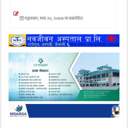
अन्तर्वार्ता
मङ्गलबार, माघ २०, २०७७ मा प्रकाशित
अर्थ
खेलकुद
मनोरञ्जन
अन्य