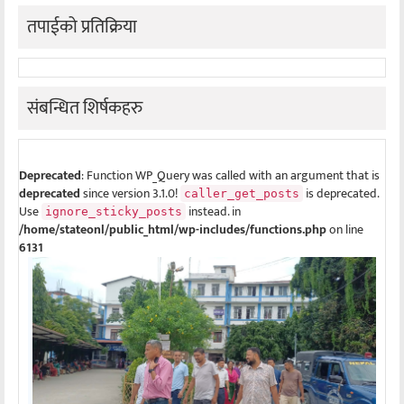
तपाईको प्रतिक्रिया
संबन्धित शिर्षकहरु
Deprecated
: Function WP_Query was called with an argument that is
deprecated
since version 3.1.0!
is deprecated.
caller_get_posts
Use
instead. in
ignore_sticky_posts
/home/stateonl/public_html/wp-includes/functions.php
on line
6131