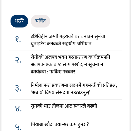
भर्खरै
चर्चित
१.
दृष्टिविहीन जग्गी महराको घर बनाउन सुर्नया
युनाइटेड क्लबको सहयोग अभियान
२.
सेतीको अलपत्र भवन हस्तान्तरण कार्यक्रमपनि
अलपत्र- एक घण्टासम्म पर्खाइ, न सूचना न
कार्यक्रम : फर्किए पत्रकार
३.
निर्मला पन्त प्रकरणमा सदनमै गृहमन्त्रीको प्रतिप्रश्न,
‘अब यो विषय संसदमा नउठाउनुस्’
४.
सुनको भाउ तोलमा आठ हजारले बढ्यो
५.
भियाग्रा खाँदा क्यान्सर कम हुन्छ ?