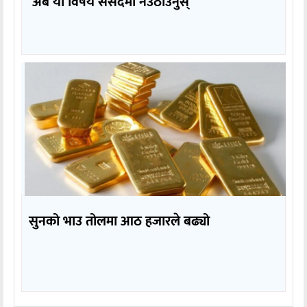
‘अब यो विषय संसदमा नउठाउनुस्’
सुनको भाउ तोलमा आठ हजारले बढ्यो