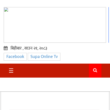
बिहीबार , साउन २१, २०८३
Facebook
Supa Online Tv
प्रमुख
समाचार
☰
सुदुर
राजनीति
समाचार
अन्तराष्ट्रिय