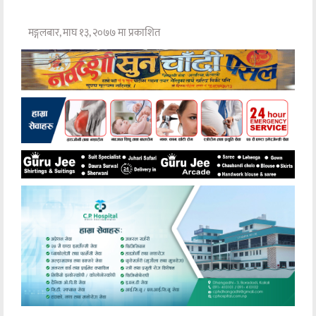
मङ्गलबार, माघ १३, २०७७ मा प्रकाशित