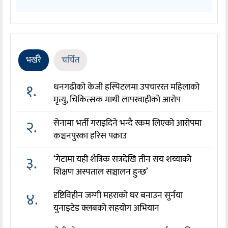
भर्खरै
चर्चित
१.
धनगढीको केजी हस्पिटलमा उपचाररत महिलाको
मृत्यु, चिकित्सक माथी लापरवाहीको आरोप
२.
सेनामा भर्ती गराइदिने भन्दै रकम लिएको आरोपमा
कञ्चनपुरका हरिस पक्राउ
३.
‘गेटामा यही शैत्रिक सत्रदेखि तीन सय शय्याको
शिक्षण अस्पताल सञ्चालन हुन्छ’
४.
दृष्टिविहीन जग्गी महराको घर बनाउन सुर्नया
युनाइटेड क्लबको सहयोग अभियान