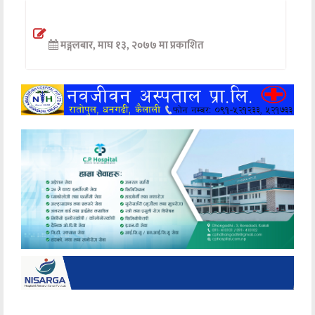
अन्तर्वार्ता
मङ्गलबार, माघ १३, २०७७ मा प्रकाशित
अर्थ
खेलकुद
मनोरञ्जन
अन्य