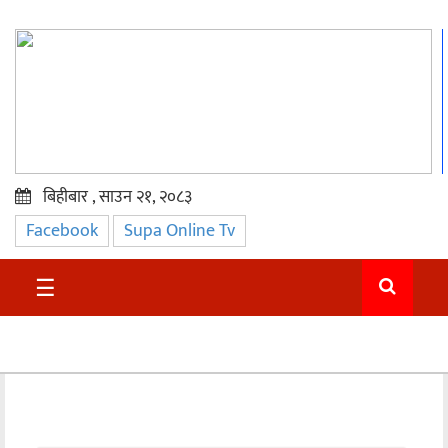
बिहीबार , साउन २१, २०८३
Facebook
Supa Online Tv
प्रमुख
समाचार
☰
सुदुर
राजनीति
समाचार
अन्तराष्ट्रिय