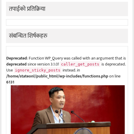
तपाईको प्रतिक्रिया
संबन्धित शिर्षकहरु
Deprecated
: Function WP_Query was called with an argument that is
deprecated
since version 3.1.0!
is deprecated.
caller_get_posts
Use
instead. in
ignore_sticky_posts
/home/stateonl/public_html/wp-includes/functions.php
on line
6131