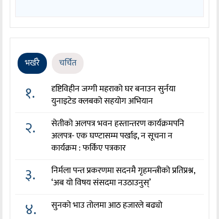
भर्खरै
चर्चित
१.
दृष्टिविहीन जग्गी महराको घर बनाउन सुर्नया
युनाइटेड क्लबको सहयोग अभियान
२.
सेतीको अलपत्र भवन हस्तान्तरण कार्यक्रमपनि
अलपत्र- एक घण्टासम्म पर्खाइ, न सूचना न
कार्यक्रम : फर्किए पत्रकार
३.
निर्मला पन्त प्रकरणमा सदनमै गृहमन्त्रीको प्रतिप्रश्न,
‘अब यो विषय संसदमा नउठाउनुस्’
४.
सुनको भाउ तोलमा आठ हजारले बढ्यो