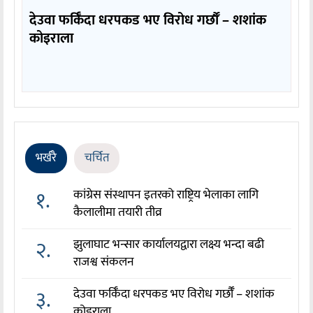
देउवा फर्किँदा धरपकड भए विरोध गर्छौँं – शशांक
कोइराला
भर्खरै
चर्चित
१.
कांग्रेस संस्थापन इतरको राष्ट्रिय भेलाका लागि
कैलालीमा तयारी तीव्र
२.
झुलाघाट भन्सार कार्यालयद्वारा लक्ष्य भन्दा बढी
राजश्व संकलन
३.
देउवा फर्किँदा धरपकड भए विरोध गर्छौँं – शशांक
कोइराला