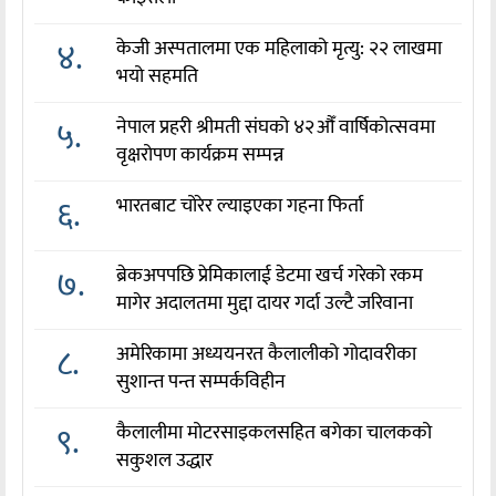
४.
केजी अस्पतालमा एक महिलाको मृत्यु: २२ लाखमा
भयो सहमति
५.
नेपाल प्रहरी श्रीमती संघको ४२औँ वार्षिकोत्सवमा
वृक्षरोपण कार्यक्रम सम्पन्न
६.
भारतबाट चोरेर ल्याइएका गहना फिर्ता
७.
ब्रेकअपपछि प्रेमिकालाई डेटमा खर्च गरेको रकम
मागेर अदालतमा मुद्दा दायर गर्दा उल्टै जरिवाना
८.
अमेरिकामा अध्ययनरत कैलालीको गोदावरीका
सुशान्त पन्त सम्पर्कविहीन
९.
कैलालीमा मोटरसाइकलसहित बगेका चालकको
सकुशल उद्धार