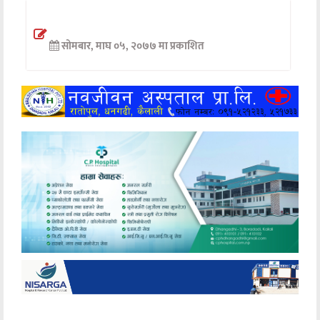
अन्तर्वार्ता
सोमबार, माघ ०५, २०७७ मा प्रकाशित
अर्थ
खेलकुद
मनोरञ्जन
अन्य