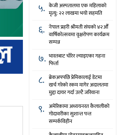
५.
केजी अस्पतालमा एक महिलाको
मृत्यु: २२ लाखमा भयो सहमति
६.
नेपाल प्रहरी श्रीमती संघको ४२औँ
वार्षिकोत्सवमा वृक्षरोपण कार्यक्रम
सम्पन्न
७.
भारतबाट चोरेर ल्याइएका गहना
फिर्ता
८.
ब्रेकअपपछि प्रेमिकालाई डेटमा
खर्च गरेको रकम मागेर अदालतमा
मुद्दा दायर गर्दा उल्टै जरिवाना
९.
अमेरिकामा अध्ययनरत कैलालीको
गोदावरीका सुशान्त पन्त
सम्पर्कविहीन