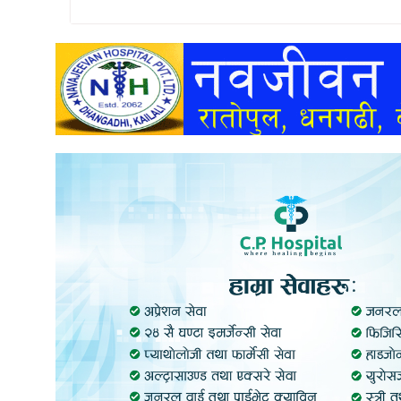
अन्तर्वार्ता
अर्थ
खेलकुद
मनोरञ्जन
अन्य