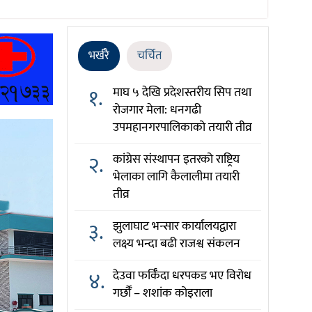
भर्खरै
चर्चित
१.
माघ ५ देखि प्रदेशस्तरीय सिप तथा
रोजगार मेला: धनगढी
उपमहानगरपालिकाको तयारी तीव्र
२.
कांग्रेस संस्थापन इतरको राष्ट्रिय
भेलाका लागि कैलालीमा तयारी
तीव्र
३.
झुलाघाट भन्सार कार्यालयद्वारा
लक्ष्य भन्दा बढी राजश्व संकलन
४.
देउवा फर्किँदा धरपकड भए विरोध
गर्छौँं – शशांक कोइराला