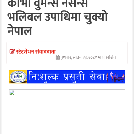
काभा वुमन्स नेसन्स
अन्तर्वार्ता
भलिबल उपाधिमा चुक्यो
अर्थ
नेपाल
खेलकुद
मनोरञ्जन
स्टेटसेभन संवाददाता
बुधबार, साउन २३, २०८१ मा प्रकाशित
अन्य