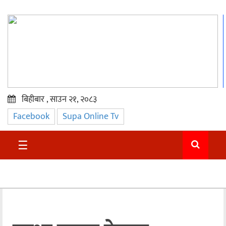
बिहीबार , साउन २१, २०८३
Facebook
Supa Online Tv
प्रमुख
समाचार
☰
सुदुर
राजनीति
समाचार
अन्तराष्ट्रिय