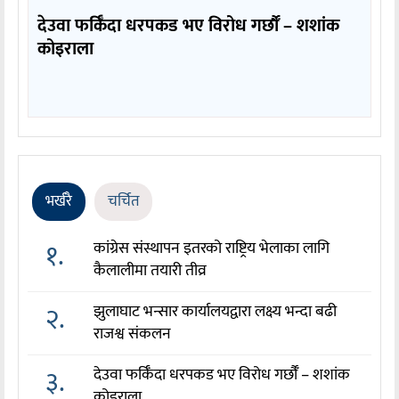
देउवा फर्किँदा धरपकड भए विरोध गर्छौँं – शशांक
कोइराला
भर्खरै
चर्चित
१.
कांग्रेस संस्थापन इतरको राष्ट्रिय भेलाका लागि
कैलालीमा तयारी तीव्र
२.
झुलाघाट भन्सार कार्यालयद्वारा लक्ष्य भन्दा बढी
राजश्व संकलन
३.
देउवा फर्किँदा धरपकड भए विरोध गर्छौँं – शशांक
कोइराला