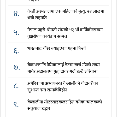
४.
केजी अस्पतालमा एक महिलाको मृत्यु: २२ लाखमा
भयो सहमति
५.
नेपाल प्रहरी श्रीमती संघको ४२औँ वार्षिकोत्सवमा
वृक्षरोपण कार्यक्रम सम्पन्न
६.
भारतबाट चोरेर ल्याइएका गहना फिर्ता
७.
ब्रेकअपपछि प्रेमिकालाई डेटमा खर्च गरेको रकम
मागेर अदालतमा मुद्दा दायर गर्दा उल्टै जरिवाना
८.
अमेरिकामा अध्ययनरत कैलालीको गोदावरीका
सुशान्त पन्त सम्पर्कविहीन
९.
कैलालीमा मोटरसाइकलसहित बगेका चालकको
सकुशल उद्धार