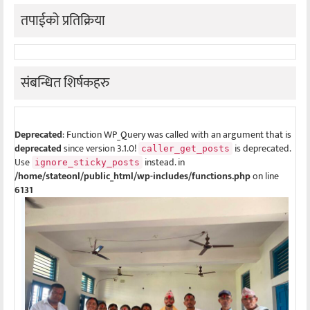
तपाईको प्रतिक्रिया
संबन्धित शिर्षकहरु
Deprecated
: Function WP_Query was called with an argument that is
deprecated
since version 3.1.0!
is deprecated.
caller_get_posts
Use
instead. in
ignore_sticky_posts
/home/stateonl/public_html/wp-includes/functions.php
on line
6131