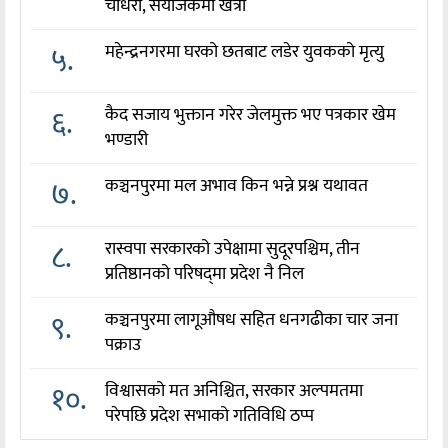
चौधरी, संयोजकमा खत्री
५.
महेन्द्रनगरमा घरको छतबाट लडेर युवकको मृत्यु
६.
कैद सजाय भुक्तान गरेर जेलमुक्त भए पत्रकार खेम
भण्डारी
७.
कञ्चनपुरमा मल अभाव किन भन्ने प्रश्न यथावत
८.
रास्वपा सरकारको उपेक्षामा सुदूरपश्चिम, तीन
प्रतिष्ठानको परिषद्‌मा प्रदेश नै निल
९.
कञ्चनपुरमा लागूऔषध सहित धनगढीका चार जना
पक्राउ
१०.
विश्वासको मत अनिश्चित, सरकार अल्पमतमा
परेपछि प्रदेश सभाको गतिविधि ठप्प