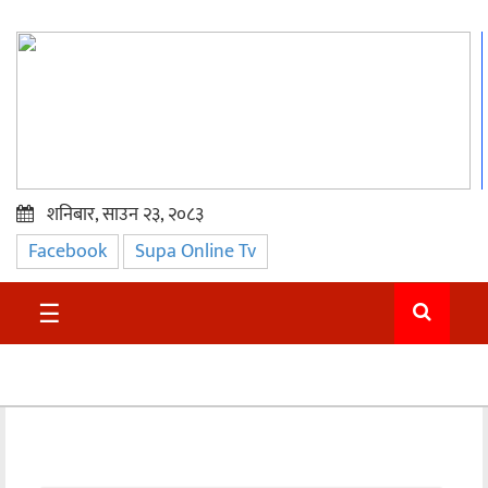
शनिबार, साउन २३, २०८३
Facebook
Supa Online Tv
प्रमुख
समाचार
☰
सुदुर
राजनीति
समाचार
अन्तराष्ट्रिय