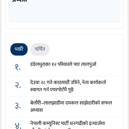
अभ्यास
भर्खरै
चर्चित
१.
डडेलधुराका १२ परिवारले पाए लालपुर्जा
२.
देउवा २८ गते काठमाडौं उत्रिने, नेता कार्यकर्ता
स्वागत गर्न एयरपोर्टमै पुग्ने
३.
बेलौरी–लालझाडीमा दमकल साझेदारीको सफल
अभ्यास
४.
नेपाली कम्युनिस्ट पार्टी धनगढीको इन्चार्जमा