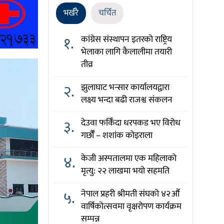
भर्खरै
चर्चित
१.
कांग्रेस संस्थापन इतरको राष्ट्रिय
भेलाका लागि कैलालीमा तयारी
तीव्र
२.
झुलाघाट भन्सार कार्यालयद्वारा
लक्ष्य भन्दा बढी राजश्व संकलन
३.
देउवा फर्किँदा धरपकड भए विरोध
गर्छौँं – शशांक कोइराला
४.
केजी अस्पतालमा एक महिलाको
मृत्यु: २२ लाखमा भयो सहमति
५.
नेपाल प्रहरी श्रीमती संघको ४२औँ
वार्षिकोत्सवमा वृक्षरोपण कार्यक्रम
सम्पन्न