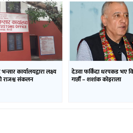
भन्सार कार्यालयद्वारा लक्ष्य
देउवा फर्किँदा धरपकड भए व
ढी राजश्व संकलन
गर्छौँं – शशांक कोइराला