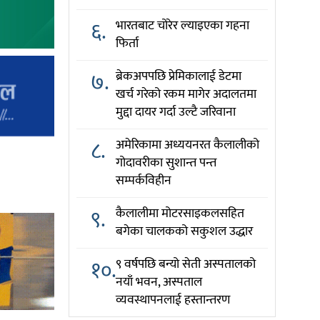
६.
भारतबाट चोरेर ल्याइएका गहना
फिर्ता
७.
ब्रेकअपपछि प्रेमिकालाई डेटमा
खर्च गरेको रकम मागेर अदालतमा
मुद्दा दायर गर्दा उल्टै जरिवाना
८.
अमेरिकामा अध्ययनरत कैलालीको
गोदावरीका सुशान्त पन्त
सम्पर्कविहीन
९.
कैलालीमा मोटरसाइकलसहित
बगेका चालकको सकुशल उद्धार
१०.
९ वर्षपछि बन्यो सेती अस्पतालको
नयाँ भवन, अस्पताल
व्यवस्थापनलाई हस्तान्तरण