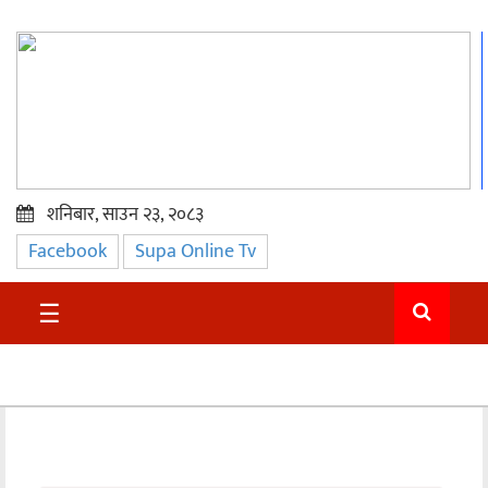
शनिबार, साउन २३, २०८३
Facebook
Supa Online Tv
प्रमुख
समाचार
☰
सुदुर
राजनीति
समाचार
अन्तराष्ट्रिय